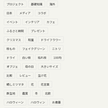
プロジェクト
基礎知識
海外
日本
メディア
コラボ
イベント
インテリア
カフェ
ふるさと納税
プレゼント
クリスマス
和室
ドライフラワー
枝もの
フェイクグリーン
ニトリ
ドライ
白い枝
枯れ枝
100均
オブジェ
母の日
大きいサイズ
比較
レビュー
生け花
晒しミツマタ
花
花言葉
群生地
鑑賞
冬
北欧
ハロウィーン
ハロウィン
お歳暮