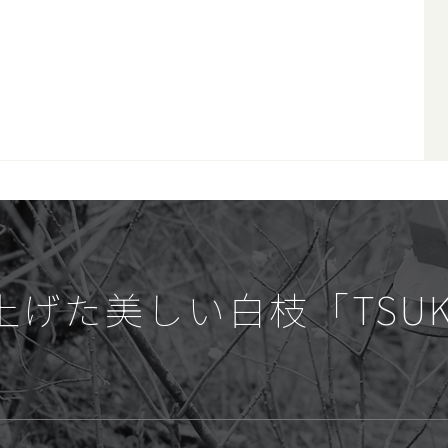
上げた美しい白枝
「TSU